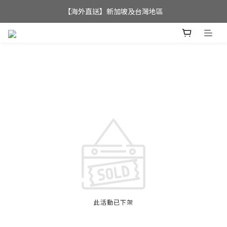
全店滿$350，即可享港澳地區免運費; 
【海外直送】新加坡及台灣地區
全店滿$350，即可享港澳地區免運費; 
此活動已下架