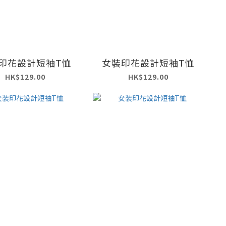
印花設計短袖T恤
女裝印花設計短袖T恤
HK$129.00
HK$129.00