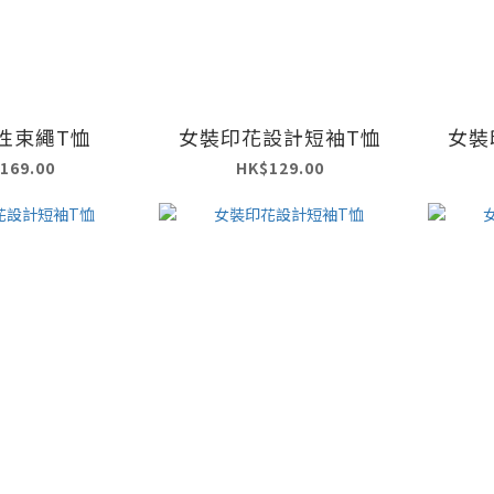
性束繩T恤
女裝印花設計短袖T恤
女裝
169.00
HK$129.00