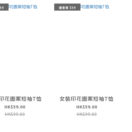
59
優惠價 $59
印花圖案短袖T恤
女裝印花圖案短袖T恤
HK$59.00
HK$59.00
HK$99.00
HK$99.00