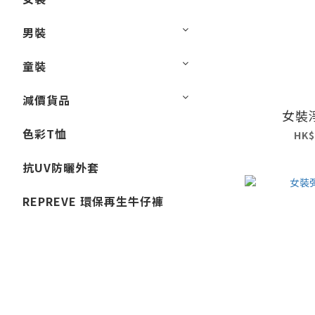
男裝
童裝
減價貨品
女裝
色彩T恤
HK$
抗UV防曬外套
REPREVE 環保再生牛仔褲