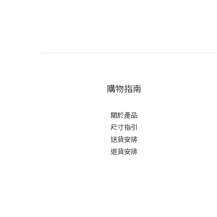
購物指南
關於產品
尺寸指引
送貨安排
退貨安排